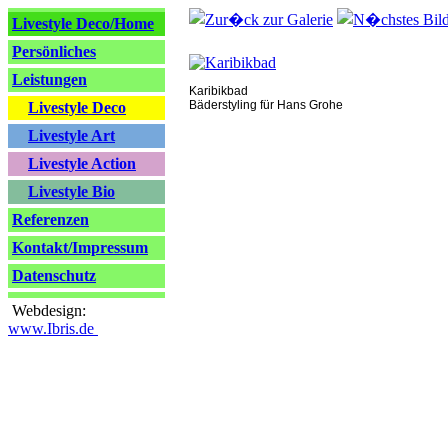
Livestyle Deco/Home
Persönliches
Leistungen
Karibikbad
Bäderstyling für Hans Grohe
Livestyle Deco
Livestyle Art
Livestyle Action
Livestyle Bio
Referenzen
Kontakt/Impressum
Datenschutz
Webdesign:
www.Ibris.de