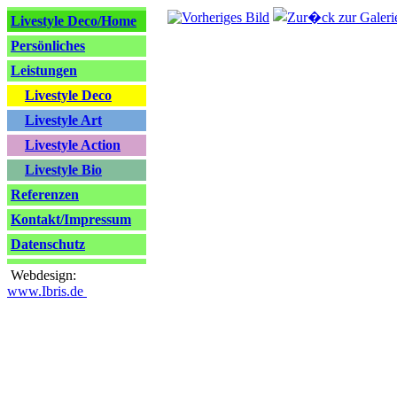
Livestyle Deco/Home
Persönliches
Leistungen
Livestyle Deco
Livestyle Art
Livestyle Action
Livestyle Bio
Referenzen
Kontakt/Impressum
Datenschutz
Webdesign:
www.Ibris.de