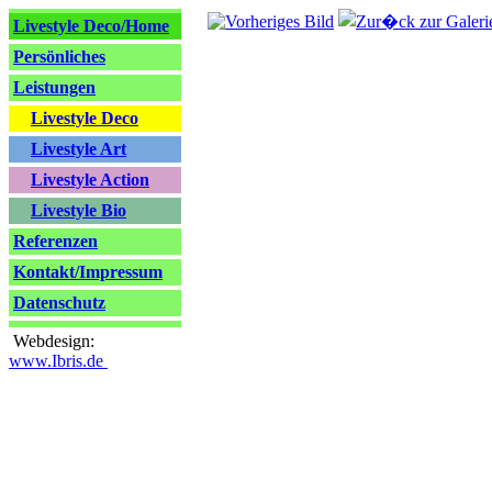
Livestyle Deco/Home
Persönliches
Leistungen
Livestyle Deco
Livestyle Art
Livestyle Action
Livestyle Bio
Referenzen
Kontakt/Impressum
Datenschutz
Webdesign:
www.Ibris.de